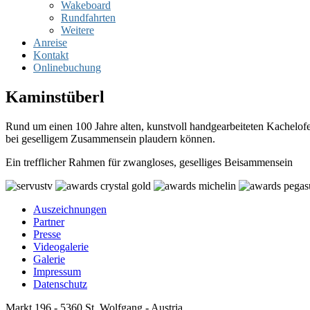
Wakeboard
Rundfahrten
Weitere
Anreise
Kontakt
Onlinebuchung
Kaminstüberl
Rund um einen 100 Jahre alten, kunstvoll handgearbeiteten Kachelofe
bei geselligem Zusammensein plaudern können.
Ein trefflicher Rahmen für zwangloses, geselliges Beisammensein
Auszeichnungen
Partner
Presse
Videogalerie
Galerie
Impressum
Datenschutz
Markt 196 - 5360 St. Wolfgang - Austria