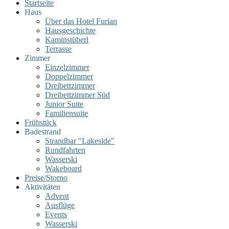
Startseite
Haus
Über das Hotel Furian
Hausgeschichte
Kaminstüberl
Terrasse
Zimmer
Einzelzimmer
Doppelzimmer
Dreibettzimmer
Dreibettzimmer Süd
Junior Suite
Familiensuite
Frühstück
Badestrand
Strandbar "Lakeside"
Rundfahrten
Wasserski
Wakeboard
Preise/Storno
Aktivitäten
Advent
Ausflüge
Events
Wasserski